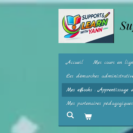
Passer
au
Su
contenu
principal
Accueil
Mes cours en li
Les démarches administrativ
Mes eBooks : Apprentissage 
Mes partenaires pédagogiques