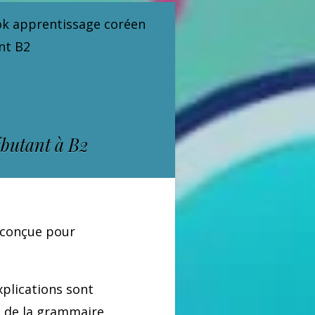
k apprentissage coréen
nt B2
ébutant à B2
 conçue pour
plications sont
n de la grammaire