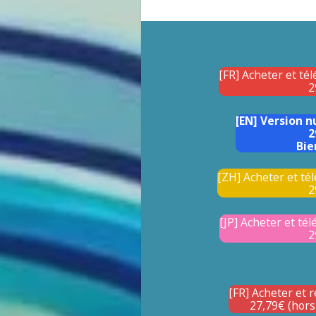
[FR] Acheter et té
2
[EN] Version 
2
Bie
[ZH] Acheter et té
2
[JP] Acheter et té
2
[FR] Acheter et r
27,79€ (hors 