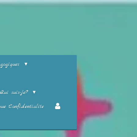
agogiques
Qui suis-je?
que Confidentialite