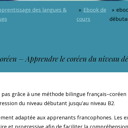
pprentissage des langues &
»
Ebook de
»
eboo
ues
cours
débuta
oréen – Apprendre le coréen du niveau d
 pas grâce à une méthode bilingue français–coréen
ession du niveau débutant jusqu’au niveau B2.
lement adaptée aux apprenants francophones. Les ex
ire et progressive afin de faciliter la compréhensio