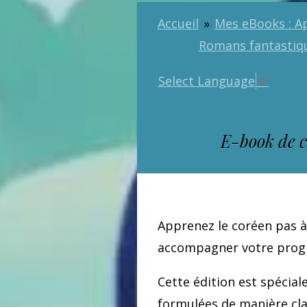
Accueil
»
Mes eBooks : A
Romans fantastiq
Select Language
▼
E-book de c
Apprenez le coréen pas à
accompagner votre progr
Cette édition est spécia
formulées de manière cla