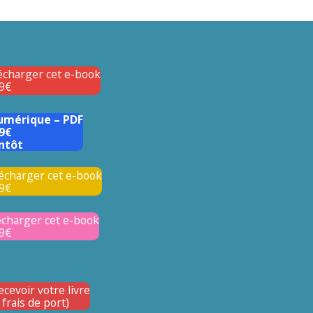
lécharger cet e-book
9€
numérique – PDF
9€
ntôt
lécharger cet e-book
9€
lécharger cet e-book
9€
ecevoir votre livre
frais de port)