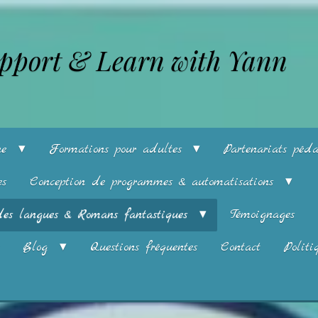
pport & Learn with Yann
gne
Formations pour adultes
Partenariats péd
es
Conception de programmes & automatisations
des langues & Romans fantastiques
Témoignages
Blog
Questions fréquentes
Contact
Politi